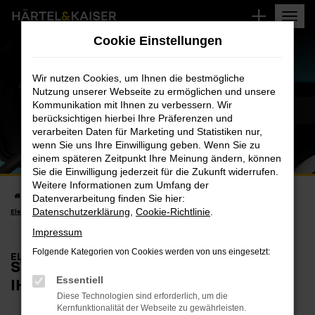
Zum
Hauptinhalt
Cookie Einstellungen
springen
GEWERBEKUNDEN
ELEKTROMOBILITÄT
Wir nutzen Cookies, um Ihnen die bestmögliche
Nutzung unserer Webseite zu ermöglichen und unsere
JETZT UMSTEIGEN
Kommunikation mit Ihnen zu verbessern. Wir
berücksichtigen hierbei Ihre Präferenzen und
verarbeiten Daten für Marketing und Statistiken nur,
wenn Sie uns Ihre Einwilligung geben. Wenn Sie zu
einem späteren Zeitpunkt Ihre Meinung ändern, können
Sie die Einwilligung jederzeit für die Zukunft widerrufen.
Weitere Informationen zum Umfang der
Startseite
Dacia Autohaus Härtel Braunschweig Nord
Gewerbekunden
Datenverarbeitung finden Sie hier:
Datenschutzerklärung
,
Cookie-Richtlinie
.
Elektromobilität
Gewerbekunden Elektromobilität
Impressum
Folgende Kategorien von Cookies werden von uns eingesetzt:
ELEKTRO FAHRZEUGE FÜR GEWERBEKUNDEN
STARKE ELEKTROMOBILITÄT FÜR
IHREN FUHRPARK
Essentiell
Diese Technologien sind erforderlich, um die
Kernfunktionalität der Webseite zu gewährleisten.