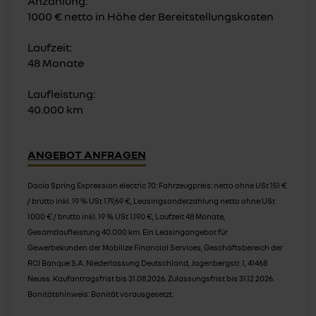
Anzahlung:
1000 € netto in Höhe der Bereitstellungskosten
Laufzeit:
48 Monate
Laufleistung:
40.000 km
ANGEBOT ANFRAGEN
Dacia Spring Expression electric 70: Fahrzeugpreis: netto ohne USt 151 €
/ brutto inkl. 19 % USt 179,69 €, Leasingsonderzahlung netto ohne USt
1000 € / brutto inkl. 19 % USt 1.190 €, Laufzeit 48 Monate,
Gesamtlaufleistung 40.000 km. Ein Leasingangebot für
Gewerbekunden der Mobilize Financial Services, Geschäftsbereich der
RCI Banque S.A. Niederlassung Deutschland, Jagenbergstr. 1, 41468
Neuss. Kaufantragsfrist bis 31.08.2026. Zulassungsfrist bis 31.12.2026.
Bonitätshinweis: Bonität vorausgesetzt.