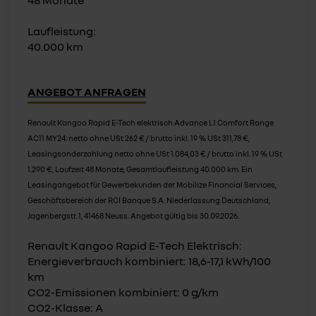
48 Monate
Laufleistung:
40.000 km
ANGEBOT ANFRAGEN
Renault Kangoo Rapid E-Tech elektrisch Advance L1 Comfort Range
AC11 MY24: netto ohne USt 262 € / brutto inkl. 19 % USt 311,78 €,
Leasingsonderzahlung netto ohne USt 1.084,03 € / brutto inkl. 19 % USt
1.290 €, Laufzeit 48 Monate, Gesamtlaufleistung 40.000 km. Ein
Leasingangebot für Gewerbekunden der Mobilize Financial Services,
Geschäftsbereich der RCI Banque S.A. Niederlassung Deutschland,
Jagenbergstr. 1, 41468 Neuss. Angebot gültig bis 30.09.2026.
Renault Kangoo Rapid E-Tech Elektrisch:
Energieverbrauch kombiniert: 18,6-17,1 kWh/100
km
CO2-Emissionen kombiniert: 0 g/km
CO2-Klasse: A