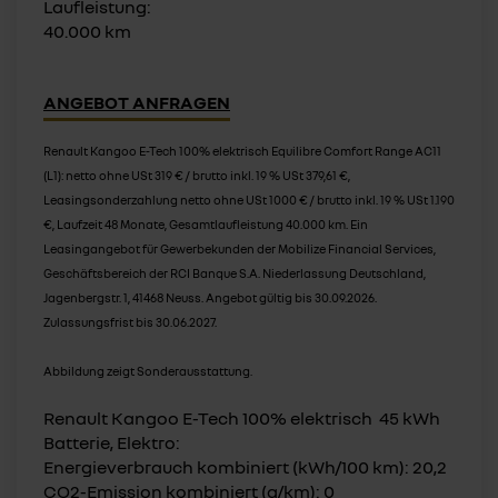
Laufleistung:
40.000 km
ANGEBOT ANFRAGEN
Renault Kangoo E-Tech 100% elektrisch Equilibre Comfort Range AC11
(L1): netto ohne USt 319 € / brutto inkl. 19 % USt 379,61 €,
Leasingsonderzahlung netto ohne USt 1000 € / brutto inkl. 19 % USt 1.190
€, Laufzeit 48 Monate, Gesamtlaufleistung 40.000 km. Ein
Leasingangebot für Gewerbekunden der Mobilize Financial Services,
Geschäftsbereich der RCI Banque S.A. Niederlassung Deutschland,
Jagenbergstr. 1, 41468 Neuss. Angebot gültig bis 30.09.2026.
Zulassungsfrist bis 30.06.2027.
Abbildung zeigt Sonderausstattung.
Renault Kangoo E-Tech 100% elektrisch 45 kWh
Batterie, Elektro:
Energieverbrauch kombiniert (kWh/100 km): 20,2
CO2-Emission kombiniert (g/km): 0