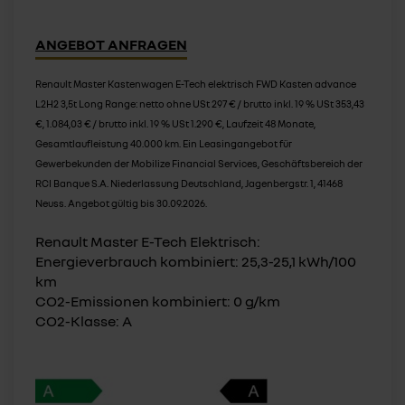
ANGEBOT ANFRAGEN
Renault Master Kastenwagen E-Tech elektrisch FWD Kasten advance
L2H2 3,5t Long Range: netto ohne USt 297 € / brutto inkl. 19 % USt 353,43
€, 1.084,03 € / brutto inkl. 19 % USt 1.290 €, Laufzeit 48 Monate,
Gesamtlaufleistung 40.000 km. Ein Leasingangebot für
Gewerbekunden der Mobilize Financial Services, Geschäftsbereich der
RCI Banque S.A. Niederlassung Deutschland, Jagenbergstr. 1, 41468
Neuss. Angebot gültig bis 30.09.2026.
Renault Master E-Tech Elektrisch:
Energieverbrauch kombiniert: 25,3-25,1 kWh/100
km
CO2-Emissionen kombiniert: 0 g/km
CO2-Klasse: A