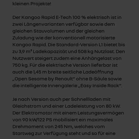
kleinen Projekte!
Der Kangoo Rapid E-Tech 100 % elektrisch ist in
zwei Längenvarianten verfügbar sowie dem
gleichen Stauvolumen und der gleichen
Zuladung wie der konventionell motorisierte
Kangoo Rapid. Die Standard-Version L1 bietet bis
zu 3,9 m³ Ladekapazität und 508 kg Nutzlast. Den
Nutzwert steigert zudem eine Anhängelast von
750 kg. Für die elektrische Version lieferbar ist
auch die 1,45 m breite seitliche Ladeöffnung
„Open Sesame by Renault“ ohne B-Säule sowie
die intelligente Innengalerie „Easy Inside Rack“.
Je nach Version auch per Schnellladen mit
Gleichstrom und einer Ladeleistung von 80 kW.
Der Elektromotor mit einem Leistungsvermögen
von 90 kW/122 PS mobilisiert ein maximales
Drehmoment von 245 Nm, welches vom
Startweg zur Verfügung steht und so für eine