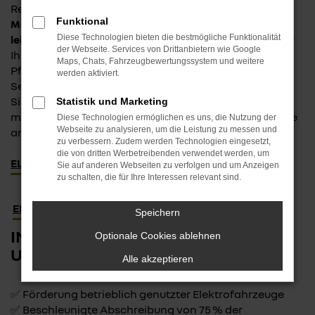
Renault bietet auch für Geschäftskunden
attraktive
Funktional
Möglichkeiten, umweltfreundlich, kosteneffizient und
leise
mobil zu bleiben. Ob
elektrischer Transporter
für
Diese Technologien bieten die bestmögliche Funktionalität
der Webseite. Services von Drittanbietern wie Google
Ihren Handwerksbetrieb oder ein
Elektro-Pkw
für den
Maps, Chats, Fahrzeugbewertungssystem und weitere
Pflegedienst – wir haben die passende Lösung für
werden aktiviert.
Selbstständige und Unternehmen jeder Branche.
Sie wünschen eine
individuelle Beratung
oder ein
Statistik und Marketing
maßgeschneidertes Angebot? Sprechen Sie uns gerne
Diese Technologien ermöglichen es uns, die Nutzung der
Webseite zu analysieren, um die Leistung zu messen und
an – wir freuen uns auf Ihre Anfrage!
zu verbessern. Zudem werden Technologien eingesetzt,
die von dritten Werbetreibenden verwendet werden, um
ELEKTRO-AUTOS
Sie auf anderen Webseiten zu verfolgen und um Anzeigen
zu schalten, die für Ihre Interessen relevant sind.
ELEKTRO-TRANSPORTER
Speichern
INVESTITIONSBOOSTER* NUTZEN
Optionale Cookies ablehnen
UND SPAREN
Alle akzeptieren
✅ Förderung betrieblich genutzter Elektrofahrzeuge
✅ Beschleunigte Abschreibung von 75 % der