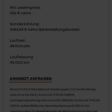
Mtl. Leasingrate:
436 € netto
Sonderzahlung:
1084,03 € netto Bereitstellungskosten
Laufzeit:
48 Monate
Laufleistung:
40.000 km
ANGEBOT ANFRAGEN
Renault Trafic E-Tech elektrisch Kastenwagen L1H1 Comfort Range:
netto ohne USt 436 € / brutto inkl. 19 % USt 518,84 €,
Leasingsonderzahlung netto ohne USt 1.084,03 € / brutto inkl. 19 % USt
1.290 €, Laufzeit 48 Monate, Gesamtlaufleistung 40.000 km. Ein
Leasingangebot für Gewerbekunden der Mobilize Financial Services,