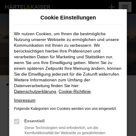
Zum
Hauptinhalt
Cookie Einstellungen
springen
DACIA SPRING
Wir nutzen Cookies, um Ihnen die bestmögliche
Nutzung unserer Webseite zu ermöglichen und unsere
JETZT AB 99,– € MTL.
Kommunikation mit Ihnen zu verbessern. Wir
berücksichtigen hierbei Ihre Präferenzen und
verarbeiten Daten für Marketing und Statistiken nur,
wenn Sie uns Ihre Einwilligung geben. Wenn Sie zu
einem späteren Zeitpunkt Ihre Meinung ändern, können
Sie die Einwilligung jederzeit für die Zukunft widerrufen.
Weitere Informationen zum Umfang der
Startseite
Fahrzeugangebote
Aktuelle Angebote
Dacia Spring
Datenverarbeitung finden Sie hier:
Datenschutzerklärung
,
Cookie-Richtlinie
.
Impressum
Folgende Kategorien von Cookies werden von uns eingesetzt:
DER DACIA
Essentiell
Diese Technologien sind erforderlich, um die
Kernfunktionalität der Webseite zu gewährleisten.