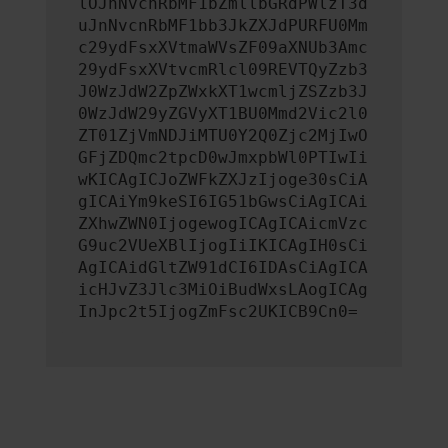
lOJnNvcnRbMF1bZmllbGRdPWlzT3d
uJnNvcnRbMF1bb3JkZXJdPURFU0Mm
c29ydFsxXVtmaWVsZF09aXNUb3Amc
29ydFsxXVtvcmRlcl09REVTQyZzb3
J0WzJdW2ZpZWxkXT1wcmljZSZzb3J
0WzJdW29yZGVyXT1BU0Mmd2Vic2l0
ZT01ZjVmNDJiMTU0Y2Q0Zjc2MjIwO
GFjZDQmc2tpcD0wJmxpbWl0PTIwIi
wKICAgICJoZWFkZXJzIjoge30sCiA
gICAiYm9keSI6IG51bGwsCiAgICAi
ZXhwZWN0IjogewogICAgICAicmVzc
G9uc2VUeXBlIjogIiIKICAgIH0sCi
AgICAidGltZW91dCI6IDAsCiAgICA
icHJvZ3Jlc3MiOiBudWxsLAogICAg
InJpc2t5IjogZmFsc2UKICB9Cn0=