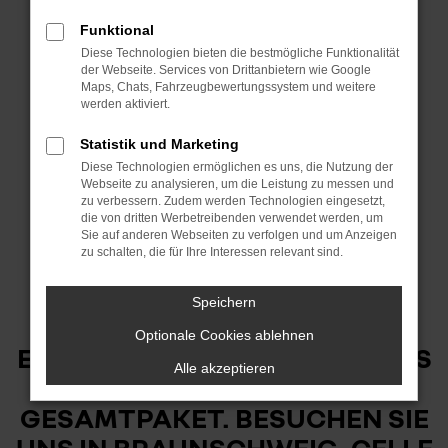
SPRING
Funktional
Diese Technologien bieten die bestmögliche Funktionalität
der Webseite. Services von Drittanbietern wie Google
Maps, Chats, Fahrzeugbewertungssystem und weitere
werden aktiviert.
EIN KOMPAKTER
Statistik und Marketing
Diese Technologien ermöglichen es uns, die Nutzung der
STADTFLITZER MIT
Webseite zu analysieren, um die Leistung zu messen und
ELEKTROANTRIEB, DER
zu verbessern. Zudem werden Technologien eingesetzt,
die von dritten Werbetreibenden verwendet werden, um
ÜBERZEUGT: DER DACIA
Sie auf anderen Webseiten zu verfolgen und um Anzeigen
zu schalten, die für Ihre Interessen relevant sind.
SPRING VEREINT
ATTRAKTIVES DESIGN,
Speichern
PRAKTISCHE FEATURES UND
Optionale Cookies ablehnen
EINEN UNSCHLAGBAREN PREIS
Alle akzeptieren
ZU EINEM UNSCHLAGBAREN
GESAMTPAKET. BESUCHEN SIE
UNS IN BRAUNSCHWEIG, CELLE