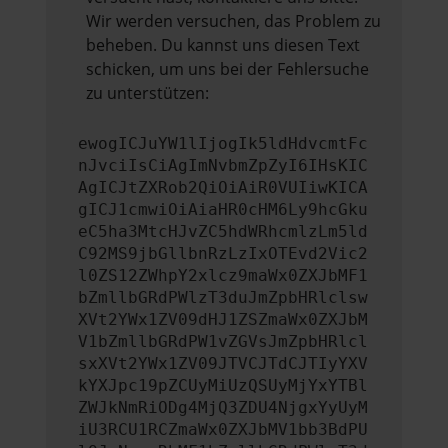
Wir werden versuchen, das Problem zu
beheben. Du kannst uns diesen Text
schicken, um uns bei der Fehlersuche
zu unterstützen:
ewogICJuYW1lIjogIk5ldHdvcmtFc
nJvciIsCiAgImNvbmZpZyI6IHsKIC
AgICJtZXRob2QiOiAiR0VUIiwKICA
gICJ1cmwiOiAiaHR0cHM6Ly9hcGku
eC5ha3MtcHJvZC5hdWRhcmlzLm5ld
C92MS9jbGllbnRzLzIxOTEvd2Vic2
l0ZS12ZWhpY2xlcz9maWx0ZXJbMF1
bZmllbGRdPWlzT3duJmZpbHRlclsw
XVt2YWx1ZV09dHJ1ZSZmaWx0ZXJbM
V1bZmllbGRdPW1vZGVsJmZpbHRlcl
sxXVt2YWx1ZV09JTVCJTdCJTIyYXV
kYXJpc19pZCUyMiUzQSUyMjYxYTBl
ZWJkNmRiODg4MjQ3ZDU4NjgxYyUyM
iU3RCU1RCZmaWx0ZXJbMV1bb3BdPU