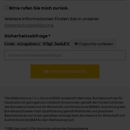
Bitte rufen Sie mich zurück.
Weitere Informationen finden Sie in unserer
Datenschutzerklärung
.
Sicherheitsabfrage *
🔊 Captcha vorlesen
ANFRAGE ABSENDEN
*Der Elektrobonus i. H. v. bis zu 6.000€, entspricht dem max. Bundeszuschuss für
Haushalte mit geringem bis mittlerem Einkommen, gemäß den Förderrichtlinien
des Bundesministeriums für Wirtschaft und Klimaschutz (BMWK). Auszahlung des
Bundeszuschusses nach Qualifizierung gemäß Richtlinien und positivem
Bescheid eines von Ihnen gestellten Antrags beim Bundesamt für Wirtschaft und
Ausfuhrkontrolle (BAFA). Kein Rechtsanspruch.
**288 Liter nach VDA-Norm bei aufrechter Rücksitzlehne