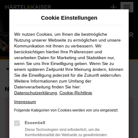
Zum
Hauptinhalt
Cookie Einstellungen
springen
NEUWAGENKONFIGURATOR
Wir nutzen Cookies, um Ihnen die bestmögliche
Nutzung unserer Webseite zu ermöglichen und unsere
Kommunikation mit Ihnen zu verbessern. Wir
berücksichtigen hierbei Ihre Präferenzen und
verarbeiten Daten für Marketing und Statistiken nur,
wenn Sie uns Ihre Einwilligung geben. Wenn Sie zu
Startseite
einem späteren Zeitpunkt Ihre Meinung ändern, können
Fahrzeugangebote
Neuwagenkonfigurator
Sie die Einwilligung jederzeit für die Zukunft widerrufen.
Weitere Informationen zum Umfang der
Datenverarbeitung finden Sie hier:
NEUWAGENKONFIGURATOR
Datenschutzerklärung
,
Cookie-Richtlinie
.
Impressum
Lieber Website Benutzer, durch die Ablehnung der
Folgende Kategorien von Cookies werden von uns eingesetzt:
Cookies ist diese Funktionalität nicht mit dem
vollen Komfort für Sie zugänglich. Dies können Sie
Essentiell
in den
Cookie Einstellungen
wieder rückgängig
Diese Technologien sind erforderlich, um die
machen. Vielen Dank für Ihr Verständnis.
Kernfunktionalität der Webseite zu gewährleisten.