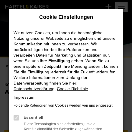
Zum
Hauptinhalt
Cookie Einstellungen
springen
Wir nutzen Cookies, um Ihnen die bestmögliche
Nutzung unserer Webseite zu ermöglichen und unsere
Kommunikation mit Ihnen zu verbessern. Wir
berücksichtigen hierbei Ihre Präferenzen und
verarbeiten Daten für Marketing und Statistiken nur,
wenn Sie uns Ihre Einwilligung geben. Wenn Sie zu
Startseite
einem späteren Zeitpunkt Ihre Meinung ändern, können
Kontakt
Ansprechpartner
Sie die Einwilligung jederzeit für die Zukunft widerrufen.
Weitere Informationen zum Umfang der
Datenverarbeitung finden Sie hier:
KONTAKTIEREN SIE UNS
Datenschutzerklärung
,
Cookie-Richtlinie
.
ANSPRECHPARTNER
Impressum
Folgende Kategorien von Cookies werden von uns eingesetzt:
WÄHLEN SIE IHREN
Essentiell
STANDORT:
Diese Technologien sind erforderlich, um die
Kernfunktionalität der Webseite zu gewährleisten.