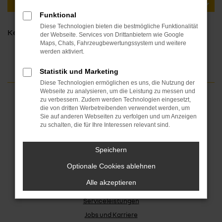
BITTE STANDORT AUSWÄHLEN
Funktional
Diese Technologien bieten die bestmögliche Funktionalität
Kein Standort ausgewählt.
der Webseite. Services von Drittanbietern wie Google
Maps, Chats, Fahrzeugbewertungssystem und weitere
werden aktiviert.
Statistik und Marketing
Diese Technologien ermöglichen es uns, die Nutzung der
Webseite zu analysieren, um die Leistung zu messen und
zu verbessern. Zudem werden Technologien eingesetzt,
Fahrzeugangebote
die von dritten Werbetreibenden verwendet werden, um
Sie auf anderen Webseiten zu verfolgen und um Anzeigen
Dacia Fahrzeuge
zu schalten, die für Ihre Interessen relevant sind.
Renault Fahrzeuge
Speichern
Gebrauchtwagen
Optionale Cookies ablehnen
Gewerbekunden
Fahrzeug verkaufen
Alle akzeptieren
Serviceleistungen
Jobs und Karriere