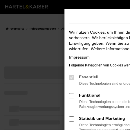
Zum
Hauptinhalt
springen
Startseite
Fahrzeugangebote
Aktuelle Angebote
Fahrzeugbestand
Wir nutzen Cookies, um Ihnen d
verbessern. Wir berücksichtigen 
Einwilligung geben. Wenn Sie zu 
widerrufen. Weitere Information
Impressum
Folgende Kategorien von Cookies werd
Essentiell
Diese Technologien sind erforde
Funktional
Diese Technologien bieten die b
Fahrzeugbewertungssystem und w
Statistik und Marketing
Diese Technologien ermöglichen