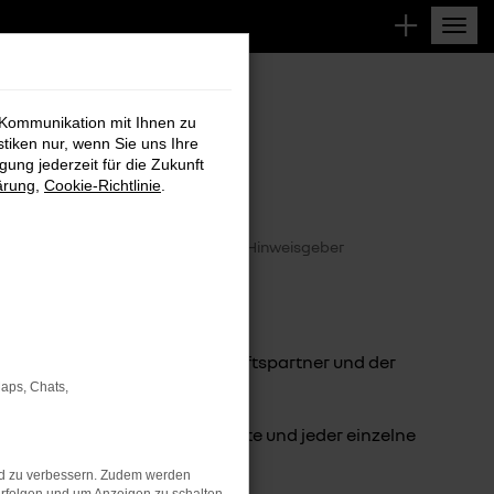
 Kommunikation mit Ihnen zu
SER
stiken nur, wenn Sie uns Ihre
ung jederzeit für die Zukunft
ärung
,
Cookie-Richtlinie
.
Datenschutz Compliance und Hinweisgeber
tarbeitenden, unserer Geschäftspartner und der
Maps, Chats,
schäftsführung, Führungskräfte und jeder einzelne
nd zu verbessern. Zudem werden