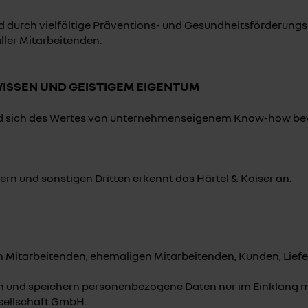
 durch vielfältige Präventions- und Gesundheitsförderungs
ller Mitarbeitenden.
WISSEN UND GEISTIGEM EIGENTUM
d sich des Wertes von unternehmenseigenem Know-how bewus
n und sonstigen Dritten erkennt das Härtel & Kaiser an.
n Mitarbeitenden, ehemaligen Mitarbeitenden, Kunden, Lief
en und speichern personenbezogene Daten nur im Einklang m
esellschaft GmbH.