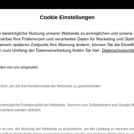
Cookie Einstellungen
er
ie bestmögliche Nutzung unserer Webseite zu ermöglichen und unsere
TEM HÄRTEL & KAI
hierbei Ihre Präferenzen und verarbeiten Daten für Marketing und Stati
einem späteren Zeitpunkt Ihre Meinung ändern, können Sie die Einwillig
en zum Umfang der Datenverarbeitung finden Sie hier:
Datenschutzerkl
Das Hinweisgeber-System
en von uns eingesetzt:
ter und geschätzter Partner zu sein.
rlich, um die Kernfunktionalität der Webseite zu gewährleisten.
rachte Vertrauen unserer Kundinnen und Kunden, unserer Mi
estmögliche Funktionalität der Webseite. Services von Drittanbietern wie Google 
eitere werden aktiviert.
dend davon ab, dass wir alle vom Härtel & Kaiser, d. h. Ge
en.
 es uns, die Nutzung der Webseite zu analysieren, um die Leistung zu messen u