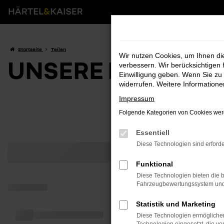
Zum
Hauptinhalt
springen
Startseite
Teilen
Wir nutzen Cookies, um Ihnen d
UNSERE FAHRZE
verbessern. Wir berücksichtigen 
Einwilligung geben. Wenn Sie zu 
widerrufen. Weitere Information
Impressum
Folgende Kategorien von Cookies werd
Essentiell
Diese Technologien sind erforde
Funktional
Diese Technologien bieten die b
Fahrzeugbewertungssystem und w
Statistik und Marketing
Diese Technologien ermöglichen