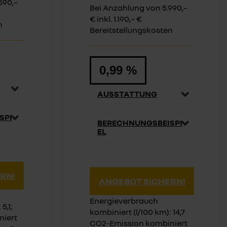
590,–
Bei Anzahlung von 5.990,–
€ inkl. 1.190,– €
n
Bereitstellungskosten
0,99 %
AUSSTATTUNG
SPI
BERECHNUNGSBEISPI
EL
RN!
ANGEBOT SICHERN!
Energieverbrauch
5,1;
kombiniert (l/100 km): 14,7
niert
CO2-Emission kombiniert