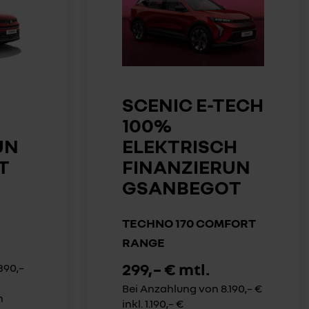
SCENIC E-TECH
100%
UN
ELEKTRISCH
T
FINANZIERUN
GSANBEGOT
TECHNO 170 COMFORT
RANGE
299,– € mtl.
390,–
Bei Anzahlung von 8.190,– €
n
inkl. 1.190,– €