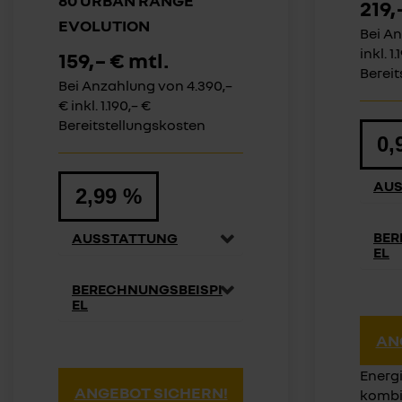
219,
EVOLUTION
Bei An
inkl. 1
159,– € mtl.
Bereit
Bei Anzahlung von 4.390,–
€ inkl. 1.190,– €
Bereitstellungskosten
0,
AU
2,99 %
BER
AUSSTATTUNG
EL
BERECHNUNGSBEISPI
EL
AN
Energ
ANGEBOT SICHERN!
kombin