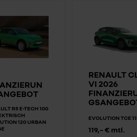
RENAULT C
VI 2026
NANZIERUN
FINANZIER
ANGEBOT
GSANGEBO
ULT R5 E-TECH 100
EKTRISCH
EVOLUTION TCE 11
UTION 120 URBAN
GE
119,– € mtl.