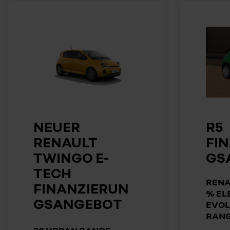
NEUER
R5
RENAULT
FI
TWINGO E-
GS
TECH
RENA
FINANZIERUN
% EL
GSANGEBOT
EVOL
RAN
80 URBAN RANGE