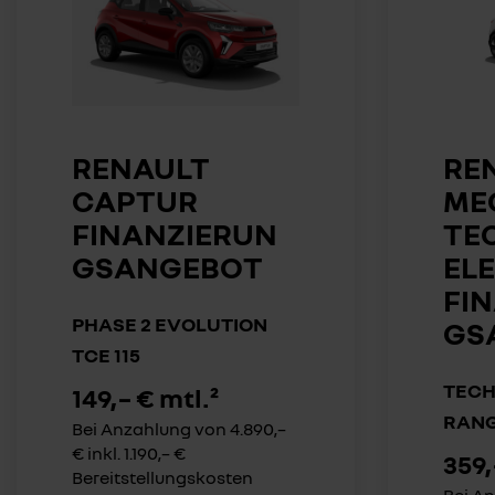
RENAULT
RE
CAPTUR
ME
FINANZIERUN
TE
GSANGEBOT
EL
FI
PHASE 2 EVOLUTION
GS
TCE 115
TECH
149,– € mtl.²
RAN
Bei Anzahlung von 4.890,–
€ inkl. 1.190,– €
359,
Bereitstellungskosten