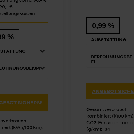
zahlung von 6.190,– €
.190,– €
stellungskosten
0,99 %
99 %
AUSSTATTUNG
SSTATTUNG
BERECHNUNGSBEI
EL
ECHNUNGSBEISPI
ANGEBOT SICHE
GEBOT SICHERN!
Gesamtverbrauch
kombiniert (l/100 km):
ieverbrauch
CO2-Emission kombi
niert (kWh/100 km):
(g/km): 134