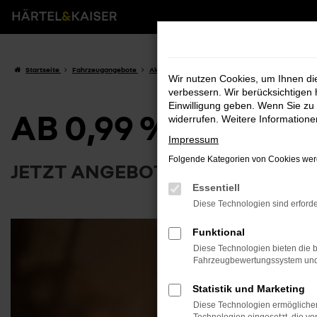
Zum
Hauptinhalt
springen
Startseite
Fahrzeugangebote
Aktuelle Angebote
Ab 0,99 % finanzieren!
Wir nutzen Cookies, um Ihnen d
verbessern. Wir berücksichtigen 
Einwilligung geben. Wenn Sie zu 
AB 0,99 % FINANZ
widerrufen. Weitere Information
Impressum
Folgende Kategorien von Cookies werd
JETZT ANGEBOT SICHERN
Essentiell
Diese Technologien sind erforde
Funktional
Diese Technologien bieten die b
Fahrzeugbewertungssystem und w
Statistik und Marketing
Diese Technologien ermöglichen