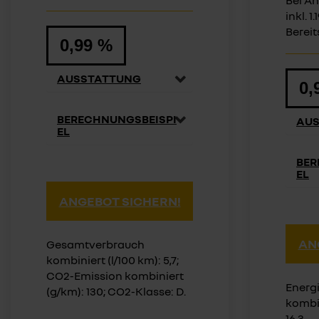
Bei An
inkl. 1
Bereit
0,99 %
AUSSTATTUNG
0,
BERECHNUNGSBEISPI
AU
EL
BER
EL
ANGEBOT SICHERN!
AN
Gesamtverbrauch
kombiniert (l/100 km): 5,7;
CO2-Emission kombiniert
Energ
(g/km): 130; CO2-Klasse: D.
kombi
16,3