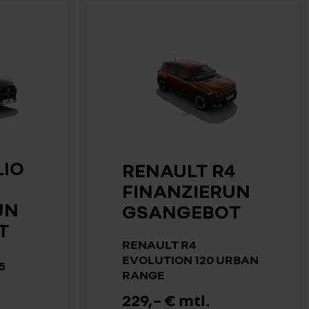
LIO
RENAULT R4
FINANZIERUN
UN
GSANGEBOT
T
RENAULT R4
EVOLUTION 120 URBAN
5
RANGE
229,– € mtl.