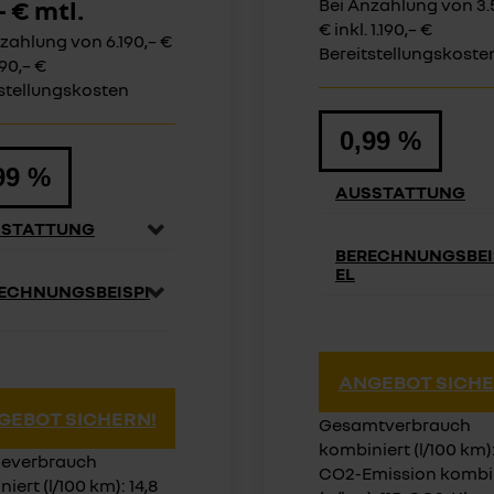
– € mtl.
Bei Anzahlung von 3.
€ inkl. 1.190,– €
zahlung von 6.190,– €
Bereitstellungskoste
.190,– €
stellungskosten
0,99 %
99 %
AUSSTATTUNG
SSTATTUNG
BERECHNUNGSBEI
EL
ECHNUNGSBEISPI
ANGEBOT SICHE
GEBOT SICHERN!
Gesamtverbrauch
kombiniert (l/100 km): 
ieverbrauch
CO2-Emission kombi
iert (l/100 km): 14,8