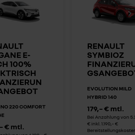
NAULT
RENAULT
GANE E-
SYMBIOZ
CH 100%
FINANZIER
EKTRISCH
GSANGEBO
NANZIERUN
EVOLUTION MILD
ANGEBOT
HYBRID 140
NO 220 COMFORT
179,– € mtl.
GE
Bei Anzahlung von 5.
€ inkl. 1.190,– €
– € mtl.
Bereitstellungskoste