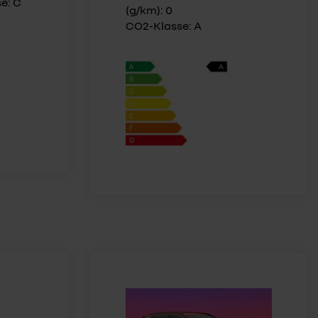
se: C
(g/km): 0
CO2-Klasse: A