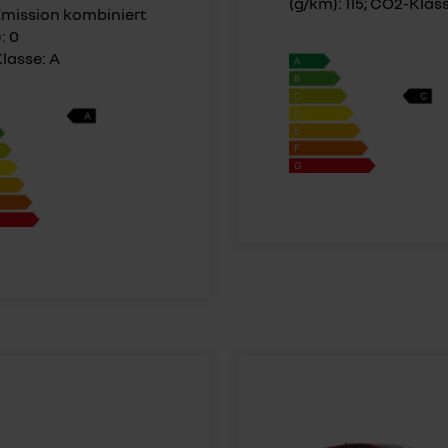
(g/km): 115; CO2-Klas
mission kombiniert
: 0
lasse: A