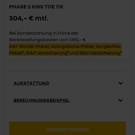
PHASE 2 KISS TCE 115
304,– € mtl.
Bei Sonderzahlung in Höhe der
Bereitstellungskosten von 1.190,– €
Inkl. Winter-Paket, Navigations-Paket, Sorgenfrei-
Paket⁴, GAP-Versicherung⁵ und RRV-Versicherung⁶
AUSSTATTUNG
BERECHNUNGSBEISPIEL
ANGEBOT SICHERN!