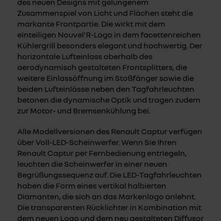
des neuen Designs mit gelungenem
Zusammenspiel von Licht und Flächen steht die
markante Frontpartie. Die wirkt mit dem
einteiligen Nouvel'R-Logo in dem facettenreichen
Kühlergrill besonders elegant und hochwertig. Der
horizontale Lufteinlass oberhalb des
aerodynamisch gestalteten Frontsplitters, die
weitere Einlassöffnung im Stoßfänger sowie die
beiden Lufteinlässe neben den Tagfahrleuchten
betonen die dynamische Optik und tragen zudem
zur Motor- und Bremsenkühlung bei.
Alle Modellversionen des Renault Captur verfügen
über Voll-LED-Scheinwerfer. Wenn Sie Ihren
Renault Captur per Fernbedienung entriegeln,
leuchten die Scheinwerfer in einer neuen
Begrüßungssequenz auf. Die LED-Tagfahrleuchten
haben die Form eines vertikal halbierten
Diamanten, die sich an das Markenlogo anlehnt.
Die transparenten Rücklichter in Kombination mit
dem neuen Logo und dem neu gestalteten Diffusor