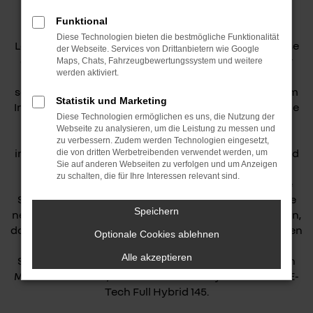
übernimmt. Die Neuauflage des Erfolgsmodells –
Funktional
bislang zwei Millionen verkaufte Exemplare in 90
Diese Technologien bieten die bestmögliche Funktionalität
Ländern – wird auch in Zukunft Maßstäbe in der Klasse
der Webseite. Services von Drittanbietern wie Google
der City-SUV setzen. So übernimmt der Captur unter
Maps, Chats, Fahrzeugbewertungssystem und weitere
werden aktiviert.
anderem die Vielseitigkeit, die Zweifarblackierung
sowie das großzügig dimensionierte Raumangebot im
Statistik und Marketing
Innenraum seines Vorgängers. Dazu kommt eine Reihe
Diese Technologien ermöglichen es uns, die Nutzung der
innovativer Hightech-Ausstattungsdetails. Das
Webseite zu analysieren, um die Leistung zu messen und
optionale Multimediasystem OpenR Link mit
zu verbessern. Zudem werden Technologien eingesetzt,
integriertem Google und der Top-Technologie Android
die von dritten Werbetreibenden verwendet werden, um
Sie auf anderen Webseiten zu verfolgen und um Anzeigen
Automotive 12 stellt eine Premiere im Segment dar.
zu schalten, die für Ihre Interessen relevant sind.
Zudem hebt die völlig neue Elektronikarchitektur die
Sicherheit auf ein neues Niveau und umfasst mehrere
Speichern
neue Fahrerassistenzsysteme der jüngsten Generation,
darunter das vorausschauende hybride Fahren und den
Optionale Cookies ablehnen
Active Driver Assist für automatisiertes Fahren der
Alle akzeptieren
Stufe zwei. Zum Marktstart sehen fünf verschiedenen
Motoren zur Wahl, darunter auch die Hybridvariante E-
Tech Full Hybrid 145.