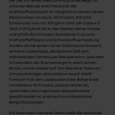
der Zeit im reinen Elektromodus unterwegs. Im
urbanen Betrieb sinkt hierdurch der
Kraftstoffverbrauch im Vergleich zu einem reinen
Benzinmotor um bis zu 40 Prozent. Mit CO2-
Emissionen von nur 105 g/km zählt der Captur E-
Tech Full Hybrid 145 zu den Besten seiner Klasse
und erfüllt die höchsten Standards in puncto
Kraftstoffeffizienz und Schadstoffvermeidung.
Anders als bei einem reinen Elektroauto braucht
es keine Ladestopps, die Batterie lädt sich
während des Fahrens per Rekuperation, also dem
Umwandeln der Bremsenergie in elektrischen
Strom, immer wieder auf. Die über eine Taste am
Armaturenträger aktivierbare neue E-SAVE-
Funktion hält den Ladezustand der Batterie bei
mindestens 40 Prozent, sodass immer ein
optimales Leistungsniveau beispielsweise
gewährleistet ist, praktisch zum Beispiel bei
Bergaufpassagen.
Ein besonders cleveres Detail stellt die optionale