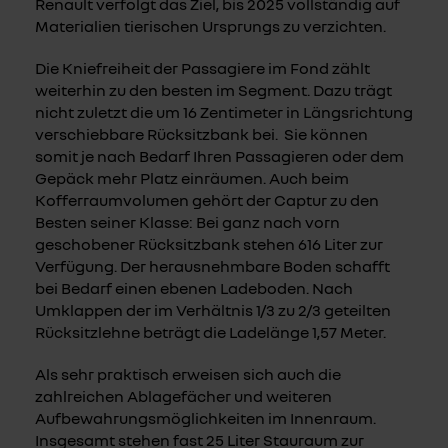
Renault verfolgt das Ziel, bis 2025 vollständig auf
Materialien tierischen Ursprungs zu verzichten.
Die Kniefreiheit der Passagiere im Fond zählt
weiterhin zu den besten im Segment. Dazu trägt
nicht zuletzt die um 16 Zentimeter in Längsrichtung
verschiebbare Rücksitzbank bei. Sie können
somit je nach Bedarf Ihren Passagieren oder dem
Gepäck mehr Platz einräumen. Auch beim
Kofferraumvolumen gehört der Captur zu den
Besten seiner Klasse: Bei ganz nach vorn
geschobener Rücksitzbank stehen 616 Liter zur
Verfügung. Der herausnehmbare Boden schafft
bei Bedarf einen ebenen Ladeboden. Nach
Umklappen der im Verhältnis 1/3 zu 2/3 geteilten
Rücksitzlehne beträgt die Ladelänge 1,57 Meter.
Als sehr praktisch erweisen sich auch die
zahlreichen Ablagefächer und weiteren
Aufbewahrungsmöglichkeiten im Innenraum.
Insgesamt stehen fast 25 Liter Stauraum zur