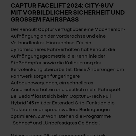
CAPTUR FACELIFT 2024: CITY-SUV
MIT VORBILDLICHER SICHERHEIT UND
GROSSEM FAHRSPASS
Der Renault Captur verfügt über eine MacPherson-
Aufhängung an der Vorderachse und eine
Verbundlenker-Hinterachse. Für ein
dynamischeres Fahrverhalten hat Renault die
Aufhängungsgeometrie, die Kennlinie der
Stoßdämpfer sowie die Kalibrierung der
Servolenkung überarbeitet. Diese Änderungen am
Fahrwerk sorgen für geringere
Aufbaubewegungen, ein schnelleres
Ansprechverhalten und deutlich mehr Fahrspaß.
Bei Bedarf lässt sich beim Captur E-Tech Full
Hybrid 145 mit der Extended Grip-Funktion die
Traktion für anspruchsvollere Bedingungen
optimieren. Zur Wahl stehen die Programme
„Schnee“ und „Unbefestigtes Gelände“.
Mit insgesamt 28 teils serienmäßigen, teils