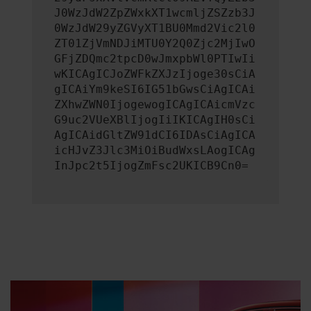
J0WzJdW2ZpZWxkXT1wcmljZSZzb3J
0WzJdW29yZGVyXT1BU0Mmd2Vic2l0
ZT01ZjVmNDJiMTU0Y2Q0Zjc2MjIwO
GFjZDQmc2tpcD0wJmxpbWl0PTIwIi
wKICAgICJoZWFkZXJzIjoge30sCiA
gICAiYm9keSI6IG51bGwsCiAgICAi
ZXhwZWN0IjogewogICAgICAicmVzc
G9uc2VUeXBlIjogIiIKICAgIH0sCi
AgICAidGltZW91dCI6IDAsCiAgICA
icHJvZ3Jlc3MiOiBudWxsLAogICAg
InJpc2t5IjogZmFsc2UKICB9Cn0=