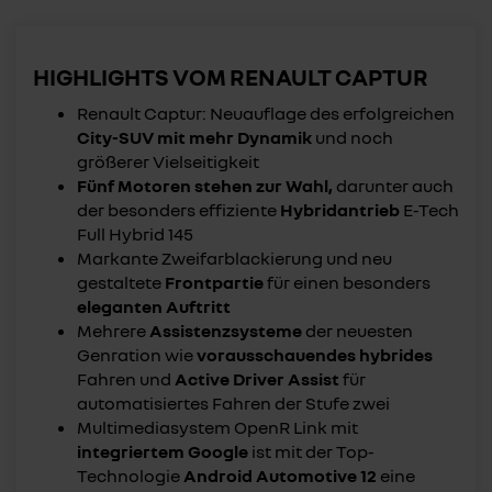
HIGHLIGHTS VOM RENAULT CAPTUR
Renault Captur: Neuauflage des erfolgreichen
City-SUV mit mehr Dynamik
und noch
größerer Vielseitigkeit
Fünf Motoren stehen zur Wahl,
darunter auch
der besonders effiziente
Hybridantrieb
E-Tech
Full Hybrid 145
Markante Zweifarblackierung und neu
gestaltete
Frontpartie
für einen besonders
eleganten Auftritt
Mehrere
Assistenzsysteme
der neuesten
Genration wie
vorausschauendes hybrides
Fahren und
Active Driver Assist
für
automatisiertes Fahren der Stufe zwei
Multimediasystem OpenR Link mit
integriertem Google
ist mit der Top-
Technologie
Android Automotive 12
eine