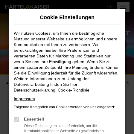
Zum
Hauptinhalt
Cookie Einstellungen
springen
RENAULT CAPTUR FACELIFT
Wir nutzen Cookies, um Ihnen die bestmögliche
Nutzung unserer Webseite zu ermöglichen und unsere
JETZT AB 149,– € MTL.
Kommunikation mit Ihnen zu verbessern. Wir
berücksichtigen hierbei Ihre Präferenzen und
verarbeiten Daten für Marketing und Statistiken nur,
wenn Sie uns Ihre Einwilligung geben. Wenn Sie zu
einem späteren Zeitpunkt Ihre Meinung ändern, können
Sie die Einwilligung jederzeit für die Zukunft widerrufen.
Weitere Informationen zum Umfang der
Startseite
Fahrzeugangebote
Aktuelle Angebote
Renault Captur Facelift
Datenverarbeitung finden Sie hier:
Datenschutzerklärung
,
Cookie-Richtlinie
.
Impressum
Folgende Kategorien von Cookies werden von uns eingesetzt:
DER RENAULT CAPTUR 2024
Essentiell
Diese Technologien sind erforderlich, um die
Der Renault Captur ist nach dem Clio das nächste
Kernfunktionalität der Webseite zu gewährleisten.
Fahrzeug, das die neue Designsprache der Marke