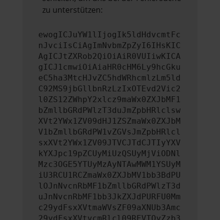
zu unterstützen:
ewogICJuYW1lIjogIk5ldHdvcmtFc
nJvciIsCiAgImNvbmZpZyI6IHsKIC
AgICJtZXRob2QiOiAiR0VUIiwKICA
gICJ1cmwiOiAiaHR0cHM6Ly9hcGku
eC5ha3MtcHJvZC5hdWRhcmlzLm5ld
C92MS9jbGllbnRzLzIxOTEvd2Vic2
l0ZS12ZWhpY2xlcz9maWx0ZXJbMF1
bZmllbGRdPWlzT3duJmZpbHRlclsw
XVt2YWx1ZV09dHJ1ZSZmaWx0ZXJbM
V1bZmllbGRdPW1vZGVsJmZpbHRlcl
sxXVt2YWx1ZV09JTVCJTdCJTIyYXV
kYXJpc19pZCUyMiUzQSUyMjViODNl
Mzc3OGE5YTUyMzAyNTAwMWM1YSUyM
iU3RCU1RCZmaWx0ZXJbMV1bb3BdPU
lOJnNvcnRbMF1bZmllbGRdPWlzT3d
uJnNvcnRbMF1bb3JkZXJdPURFU0Mm
c29ydFsxXVtmaWVsZF09aXNUb3Amc
29ydFsxXVtvcmRlcl09REVTQyZzb3