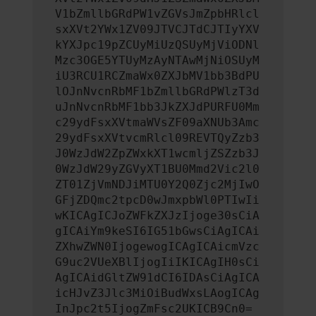
V1bZmllbGRdPW1vZGVsJmZpbHRlcl
sxXVt2YWx1ZV09JTVCJTdCJTIyYXV
kYXJpc19pZCUyMiUzQSUyMjViODNl
Mzc3OGE5YTUyMzAyNTAwMjNiOSUyM
iU3RCU1RCZmaWx0ZXJbMV1bb3BdPU
lOJnNvcnRbMF1bZmllbGRdPWlzT3d
uJnNvcnRbMF1bb3JkZXJdPURFU0Mm
c29ydFsxXVtmaWVsZF09aXNUb3Amc
29ydFsxXVtvcmRlcl09REVTQyZzb3
J0WzJdW2ZpZWxkXT1wcmljZSZzb3J
0WzJdW29yZGVyXT1BU0Mmd2Vic2l0
ZT01ZjVmNDJiMTU0Y2Q0Zjc2MjIwO
GFjZDQmc2tpcD0wJmxpbWl0PTIwIi
wKICAgICJoZWFkZXJzIjoge30sCiA
gICAiYm9keSI6IG51bGwsCiAgICAi
ZXhwZWN0IjogewogICAgICAicmVzc
G9uc2VUeXBlIjogIiIKICAgIH0sCi
AgICAidGltZW91dCI6IDAsCiAgICA
icHJvZ3Jlc3MiOiBudWxsLAogICAg
InJpc2t5IjogZmFsc2UKICB9Cn0=