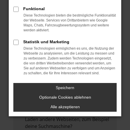
DEM ÄUSSERST VARIABLEN RAUMKONZEPT UND M
Funktional
ARKANTEN DESIGN
Diese Technologien bieten die bestmögliche Funktionalität
KLASSISCHE TWINGO TUGENDEN.
der Webseite. Services von Drittanbietern wie Google
Maps, Chats, Fahrzeugbewertungssystem und weitere
werden aktiviert.
Statistik und Marketing
SOFORT VERFÜGBARE RENAULT
Diese Technologien ermöglichen es uns, die Nutzung der
TWINGO
Webseite zu analysieren, um die Leistung zu messen und
zu verbessern. Zudem werden Technologien eingesetzt,
die von dritten Werbetreibenden verwendet werden, um
FEHLER: NETWORK ERROR
Sie auf anderen Webseiten zu verfolgen und um Anzeigen
zu schalten, die für Ihre Interessen relevant sind.
Beim Laden ist ein Fehler aufgetreten.
Hier sind ein paar Tipps, die dir helfen
Speichern
können:
Optionale Cookies ablehnen
Überprüfe deine Firewall und deine
Alle akzeptieren
Internetverbindung.
Laden andere Webseiten, zum Beispiel
deine Suchmaschine?