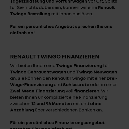
Tageszulassung und Vorführwagen
vor Ort. Sollte
für Sie nichts dabei sein, können wir eine
Renault
Twingo Bestellung
mit Ihnen auslösen.
Für ein persönliches Angebot sprechen Sie uns
einfach an!
RENAULT TWINGO FINANZIEREN
Wir bieten Ihnen eine
Twingo Finanzierung
für
Twingo Gebrauchtwagen
und
Twingo Neuwagen
an. Sie können den Renault Twingo mit einer
Drei-
Wege-Finanzierung
und
Schlussrate
oder in einer
Zwei-Wege-Finanzierung
voll
finanziere
n. Wir
bieten Ihnen unkompliziert eine Finanzierung
zwischen
12 und 96 Monaten
mit und
ohne
Anzahlung
über verschiedenen Banken an.
Für ein persönliches Finanzierungsangebot
sprechen Sie uns einfach an!