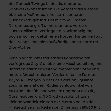
des Renault Twingo bildet die moderne
Fahrwerkskonstruktion. Die Vorderräder werden
über eine McPherson-Achse mit unteren
Querlenkern geführt. Der mit 22 Millimeter
Durchmesser groß dimensionierte vordere
Querstabilisator verringert die Seitenneigung
auch in schnell gefahrenen Kurven. Hinten verfügt
der Twingo über eine aufwändig konstruierte De-
Dion-Achse.
Für ein sanft untersteuerndes Fahrverhalten
verfügt das City-Car über eine Mischbereifung mit
unterschiedlichen Reifendimensionen vorne und
hinten. Die schmaleren Vorderreifen im Format
165/65 R 15 tragen in der Basisversion Equilibre
zusammen mit dem Radeinschlagwinkel von
45 Grad – der übliche Wert im Segment der City-
Cars liegt bei rund 30 Grad – zusätzlich zum
kleinen Wendekreis von 8,75 Metern bei. An der
Hinterachse sind Reifen der Dimension 185/60 R 15