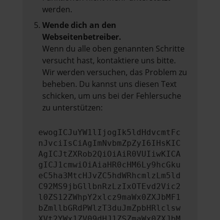
werden.
Wende dich an den
Webseitenbetreiber.
Wenn du alle oben genannten Schritte
versucht hast, kontaktiere uns bitte.
Wir werden versuchen, das Problem zu
beheben. Du kannst uns diesen Text
schicken, um uns bei der Fehlersuche
zu unterstützen:
ewogICJuYW1lIjogIk5ldHdvcmtFc
nJvciIsCiAgImNvbmZpZyI6IHsKIC
AgICJtZXRob2QiOiAiR0VUIiwKICA
gICJ1cmwiOiAiaHR0cHM6Ly9hcGku
eC5ha3MtcHJvZC5hdWRhcmlzLm5ld
C92MS9jbGllbnRzLzIxOTEvd2Vic2
l0ZS12ZWhpY2xlcz9maWx0ZXJbMF1
bZmllbGRdPWlzT3duJmZpbHRlclsw
XVt2YWx1ZV09dHJ1ZSZmaWx0ZXJbM