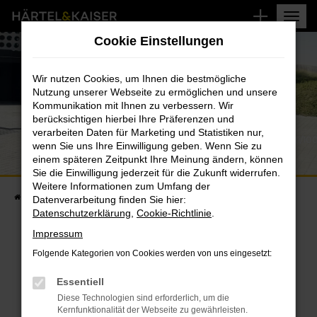
Zum
Hauptinhalt
Cookie Einstellungen
springen
RENAULT TWINGO
Wir nutzen Cookies, um Ihnen die bestmögliche
Nutzung unserer Webseite zu ermöglichen und unsere
JETZT AB 99,– € MTL.
Kommunikation mit Ihnen zu verbessern. Wir
berücksichtigen hierbei Ihre Präferenzen und
verarbeiten Daten für Marketing und Statistiken nur,
Renault Twingo SCe 65: Energieverbrauch kombiniert (l/100 
wenn Sie uns Ihre Einwilligung geben. Wenn Sie zu
CO2-Emission kombiniert (g/km): 118; CO2-Klasse: D.
einem späteren Zeitpunkt Ihre Meinung ändern, können
Sie die Einwilligung jederzeit für die Zukunft widerrufen.
Weitere Informationen zum Umfang der
Startseite
Fahrzeugangebote
Aktuelle Angebote
Renault Twingo
Datenverarbeitung finden Sie hier:
Datenschutzerklärung
,
Cookie-Richtlinie
.
Impressum
DER RENAULT TWINGO
Folgende Kategorien von Cookies werden von uns eingesetzt:
Essentiell
DRITTE AUFLAGE DES POPULÄREN KLEINWAGENS
Diese Technologien sind erforderlich, um die
Kernfunktionalität der Webseite zu gewährleisten.
VERKÖRPERT MIT IHRER AUSGEPRÄGTEN AGILITÄT,