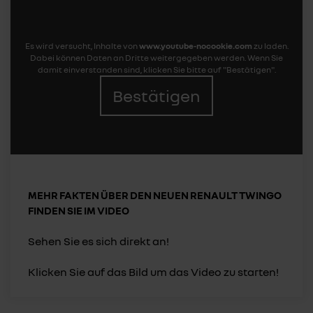
Es wird versucht, Inhalte von
www.youtube-nocookie.com
zu laden.
Dabei können Daten an Dritte weitergegeben werden. Wenn Sie
damit einverstanden sind, klicken Sie bitte auf "Bestätigen".
Bestätigen
MEHR FAKTEN ÜBER DEN NEUEN RENAULT TWINGO
FINDEN SIE IM VIDEO
Sehen Sie es sich direkt an!
Klicken Sie auf das Bild um das Video zu starten!