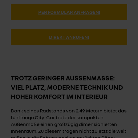
PER FORMULAR ANFRAGEN!
DIREKT ANRUFEN!
TROTZ GERINGER AUSSENMASSE: VI
EL PLATZ, MODERNE TECHNIK UND HO
HER KOMFORT IM INTERIEUR
Dank seines Radstands von 2,49 Metern bietet das
fünftürige City-Car trotz der kompakten
Außenmaße einen großzügig dimensionierten
Innenraum. Zu diesem tragen nicht zuletzt die weit
außen in die Fahrzeugecken gerückten Räder