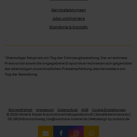
Serviceleistungen
Jobs und Karriere
Standorte & Kontakt
1
Ehemaliger Neupreis am Tag der Fahrzeugbestellung. Der errechnete
Preisvorteil sowie die angegebene Ersparnis errechneten sich gegenüber
der ehemaligen unverbindlichen Preisempfehlung des Herstellers am
Tag der Bestellung
Barrierefreiheit
Impressum
Datenschutz
AGB
Cookie Einstellungen
© 2026 Härtel & Kaiser Automobilvertriebsgesellschaft | Senefelderstrasse 6a |
DE-38124 Braunschweig | bs@autohaus-haertel.de |
Webdesign by audaris.de