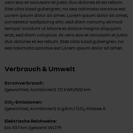
vero eos et accusam et justo duo dolores et ea rebum.
Stet clita kasd gubergren, no sea takimata sanctus est
Lorem ipsum dolor sit amet. Lorem ipsum dolor sit amet,
consetetur sadipscing elitr, sed diam nonumy eirmod
tempor invidunt ut labore et dolore magna aliquyam
erat, sed diam voluptua. At vero eos et accusam et justo
duo dolores et ea rebum. Stet clita kasd gubergren, no
sea takimata sanctus est Lorem ipsum dolor sit amet.
Verbrauch & Umwelt
Stromverbrauch:
(gewichtet, kombiniert) 17,1 kWh/100 km
CO
-Emissionen:
2
(gewichtet, kombiniert) 0 g/km / CO
-Klasse A
2
Elektrische Reichweite:
bis 337 km (gesamt WLTP)