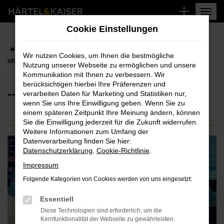
Zum
Hauptinhalt
Cookie Einstellungen
springen
Startseite
Fahrzeugangebote
Aktuelle Angebote
----Vorlage für
Wir nutzen Cookies, um Ihnen die bestmögliche
Infomanager
Nutzung unserer Webseite zu ermöglichen und unsere
Kommunikation mit Ihnen zu verbessern. Wir
berücksichtigen hierbei Ihre Präferenzen und
----VORLAGE FÜR INFOMANAGER
verarbeiten Daten für Marketing und Statistiken nur,
wenn Sie uns Ihre Einwilligung geben. Wenn Sie zu
einem späteren Zeitpunkt Ihre Meinung ändern, können
Sie die Einwilligung jederzeit für die Zukunft widerrufen.
Weitere Informationen zum Umfang der
Datenverarbeitung finden Sie hier:
Datenschutzerklärung
,
Cookie-Richtlinie
.
Impressum
Folgende Kategorien von Cookies werden von uns eingesetzt:
Essentiell
Diese Technologien sind erforderlich, um die
Kernfunktionalität der Webseite zu gewährleisten.