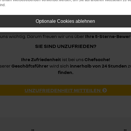
on dritten Werbetreibenden verwendet werden, um Sie auf anderen Webseiten zu ve
ind.
EUEN UNS ÜBER IHRE 5-STERNE-BEW
Optionale Cookies ablehnen
 uns wichtig. Darum freuen wir uns über
Ihre 5-Sterne-Bewer
SIE SIND UNZUFRIEDEN?
Ihre Zufriedenheit
ist bei uns
Chefsache!
nserer
Geschäftsführer
wird sich
innerhalb von 24 Stunden
z
finden.
UNZUFRIEDENHEIT MITTEILEN