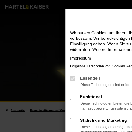
Zum
Hauptinhalt
springen
Wir nutzen Cookies, um Ihnen d
verbessern. Wir berücksichtigen 
Einwilligung geben. Wenn Sie zu 
widerrufen. Weitere Information
Impressum
Folgende Kategorien von Cookies werd
Essentiell
Diese Technologien sind erforde
Funktional
Diese Technologien bieten die b
Fahrzeugbewertungssystem und w
Startseite
Bewerten Sie uns auf Google
Statistik und Marketing
B
Diese Technologien ermöglichen