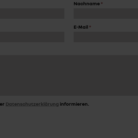
Nachname
*
E-Mail
*
der
Datenschutzerklärung
informieren.