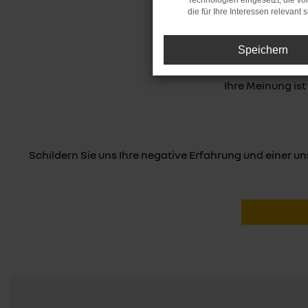
Technologien eingesetzt, die v
die für Ihre Interessen relevant s
WIR FR
Speichern
Ihre Meinung ist
Schildern Sie uns Ihre negative Erfahrung und einer u