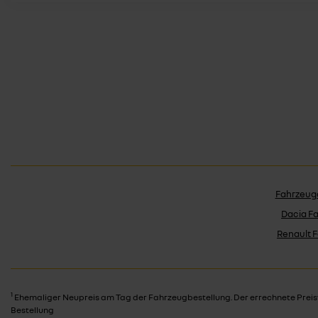
Fahrzeug
Dacia F
Renault 
1
Ehemaliger Neupreis am Tag der Fahrzeugbestellung. Der errechnete Preis
Bestellung