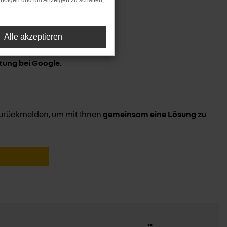
rfolgen und um Anzeigen zu schalten,
ERTUNG!
Alle akzeptieren
tung bei Google.
urückmelden, um mit Ihnen
gemeinsam eine Lösung zu