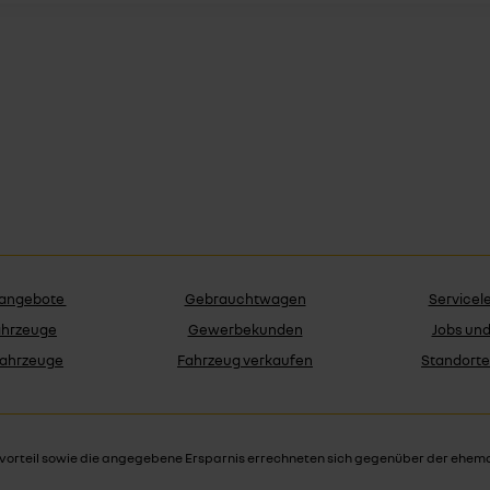
angebote
Gebrauchtwagen
Servicel
ahrzeuge
Gewerbekunden
Jobs und
Fahrzeuge
Fahrzeug verkaufen
Standorte
vorteil sowie die angegebene Ersparnis errechneten sich gegenüber der ehema