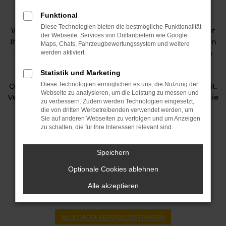
Funktional
Diese Technologien bieten die bestmögliche Funktionalität
Wir bieten eine umfassende Dacia Auto-Inspektion für
der Webseite. Services von Drittanbietern wie Google
Ihr Fahrzeug an. Unsere qualifizierten Techniker prüfen
Maps, Chats, Fahrzeugbewertungssystem und weitere
Ihr Auto gründlich und sorgfältig. Nutzen Sie unseren
werden aktiviert.
schnellen Service und profitieren Sie von unserer
Statistik und Marketing
Erfahrung und Expertise. Wir verwenden nur
Originalteile und modernste Technik für Ihre Sicherheit.
Diese Technologien ermöglichen es uns, die Nutzung der
Webseite zu analysieren, um die Leistung zu messen und
Vereinbaren Sie noch heute einen Termin und halten Sie
zu verbessern. Zudem werden Technologien eingesetzt,
Ihr Fahrzeug in bestem Zustand!
die von dritten Werbetreibenden verwendet werden, um
Sie auf anderen Webseiten zu verfolgen und um Anzeigen
zu schalten, die für Ihre Interessen relevant sind.
JETZT TERMIN VEREINBAREN
Speichern
Optionale Cookies ablehnen
Alle akzeptieren
WEITERE DACIA SERVICELEISTUNGEN:
ALLE DACIA SERVICELEISTUNGEN