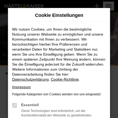
Zum
Hauptinhalt
Cookie Einstellungen
springen
DACIA AUTO-INSPEKTION
Wir nutzen Cookies, um Ihnen die bestmögliche
Nutzung unserer Webseite zu ermöglichen und unsere
SICHERHEIT UND LANGLEBIGKEIT FÜR IHR
Kommunikation mit Ihnen zu verbessern. Wir
FAHRZEUG
berücksichtigen hierbei Ihre Präferenzen und
verarbeiten Daten für Marketing und Statistiken nur,
wenn Sie uns Ihre Einwilligung geben. Wenn Sie zu
einem späteren Zeitpunkt Ihre Meinung ändern, können
Sie die Einwilligung jederzeit für die Zukunft widerrufen.
Weitere Informationen zum Umfang der
Startseite
Dacia Serviceangebote
Dacia Auto-Inspektion
Datenverarbeitung finden Sie hier:
Datenschutzerklärung
,
Cookie-Richtlinie
.
Impressum
DACIA AUTO-INSPEKTION
Folgende Kategorien von Cookies werden von uns eingesetzt:
Essentiell
UMFASSENDER SERVICE FÜR DIE LANGLEBIGKEIT UND
Diese Technologien sind erforderlich, um die
SICHERHEIT IHRES FAHRZEUGS
Kernfunktionalität der Webseite zu gewährleisten.