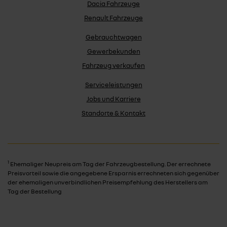
Dacia Fahrzeuge
Renault Fahrzeuge
Gebrauchtwagen
Gewerbekunden
Fahrzeug verkaufen
Serviceleistungen
Jobs und Karriere
Standorte & Kontakt
1
Ehemaliger Neupreis am Tag der Fahrzeugbestellung. Der errechnete
Preisvorteil sowie die angegebene Ersparnis errechneten sich gegenüber
der ehemaligen unverbindlichen Preisempfehlung des Herstellers am
Tag der Bestellung