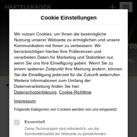
Zum
Hauptinhalt
Cookie Einstellungen
springen
Wir nutzen Cookies, um Ihnen die bestmögliche
Nutzung unserer Webseite zu ermöglichen und unsere
MECHATRONIKER*IN (M/W/D
Kommunikation mit Ihnen zu verbessern. Wir
berücksichtigen hierbei Ihre Präferenzen und
VOLLZEIT • AB SOFORT •
verarbeiten Daten für Marketing und Statistiken nur,
CELLE/BRAUNSCHWEIG/WOLFENBÜTTEL
wenn Sie uns Ihre Einwilligung geben. Wenn Sie zu
einem späteren Zeitpunkt Ihre Meinung ändern, können
Sie die Einwilligung jederzeit für die Zukunft widerrufen.
Weitere Informationen zum Umfang der
Startseite
Unternehmen
Jobs & Karriere
Mechatroniker*in (m/w/d)
Datenverarbeitung finden Sie hier:
Datenschutzerklärung
,
Cookie-Richtlinie
.
Impressum
GESUCHT FÜR DIE STANDORTE CELLE,
Folgende Kategorien von Cookies werden von uns eingesetzt:
BRAUNSCHWEIG UND WOLFENBÜTTEL - AB SOFORT
Essentiell
MECHATRONIKER*IN (M/W/D) IN
Diese Technologien sind erforderlich, um die
Kernfunktionalität der Webseite zu gewährleisten.