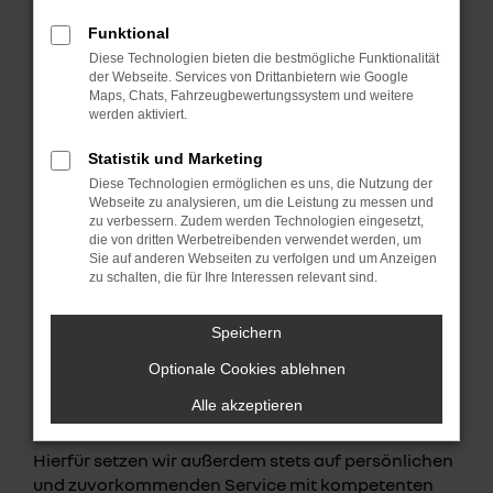
VOLLZEIT
Funktional
Wir suchen zur Verstärkung unseres Teams in Celle,
Diese Technologien bieten die bestmögliche Funktionalität
Braunschweig und Wolfenbüttel eine*n
der Webseite. Services von Drittanbietern wie Google
Mechatroniker*in.
Maps, Chats, Fahrzeugbewertungssystem und weitere
werden aktiviert.
Härtel & Kaiser hat die Weichen für eine
Statistik und Marketing
erfolgreiche Zukunft gestellt. An 4 Standorten
Diese Technologien ermöglichen es uns, die Nutzung der
beschäftigt die Härtel & Kaiser Gruppe über 130
Webseite zu analysieren, um die Leistung zu messen und
Mitarbeiter (m/w/d). Als mittelständisches
zu verbessern. Zudem werden Technologien eingesetzt,
Unternehmen laden wir Sie ein, Teil unserer
die von dritten Werbetreibenden verwendet werden, um
Sie auf anderen Webseiten zu verfolgen und um Anzeigen
Erfolgsgeschichte zu werden.
zu schalten, die für Ihre Interessen relevant sind.
Die Marke Renault ist eine dynamische Größe im
Speichern
Automobilmarkt, weltweit. Qualität, Sicherheit
sowie Innovationen in Technik und Design sind die
Optionale Cookies ablehnen
Motoren des Erfolgs. Beste Voraussetzungen für
Alle akzeptieren
zufriedene Kunden.
Hierfür setzen wir außerdem stets auf persönlichen
und zuvorkommenden Service mit kompetenten