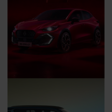
Renault 5 E-Tech 100% elektrisch 150 Comfort Range (52 kWh Batteri
Stromverbrauch kombiniert (kWh/100 km): 15,2; CO2-Emission kombi
(g/km): 0; CO2-Klasse: A.
Aktuelle Angebote
Renault Angebote
Startseite
DER RENAULT CLIO VI (2026)