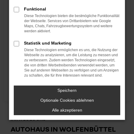
Whatsapp schreiben
Funktional
Diese Technologien bieten die bestmögliche Funktionalität
wf@autohaus-haertel.de
der Webseite. Services von Drittanbietern wie Google
Maps, Chats, Fahrzeugbewertungssystem und weitere
werden aktiviert.
VERKAUF
Mo - Fr:
08:00 - 18:00
Statistik und Marketing
Sa:
09:00 - 13:00
Diese Technologien ermöglichen es uns, die Nutzung der
Webseite zu analysieren, um die Leistung zu messen und
SERVICE
zu verbessern. Zudem werden Technologien eingesetzt,
die von dritten Werbetreibenden verwendet werden, um
Mo - Fr:
07:00 - 18:00
Sie auf anderen Webseiten zu verfolgen und um Anzeigen
Sa:
09:00 - 13:00
zu schalten, die für Ihre Interessen relevant sind.
ZUM KONTAKTFORMULAR
Speichern
Optionale Cookies ablehnen
Alle akzeptieren
IHR WEG ZU UNS
AUTOHAUS IN WOLFENBÜTTEL