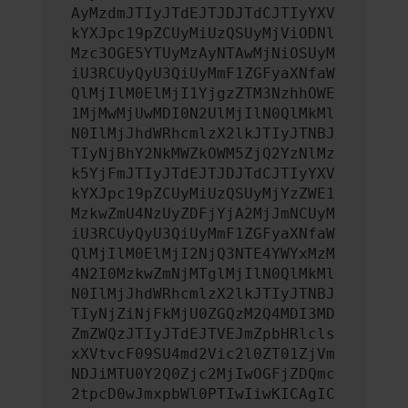
AyMzdmJTIyJTdEJTJDJTdCJTIyYXV
kYXJpc19pZCUyMiUzQSUyMjViODNl
Mzc3OGE5YTUyMzAyNTAwMjNiOSUyM
iU3RCUyQyU3QiUyMmF1ZGFyaXNfaW
QlMjIlM0ElMjI1YjgzZTM3NzhhOWE
1MjMwMjUwMDI0N2UlMjIlN0QlMkMl
N0IlMjJhdWRhcmlzX2lkJTIyJTNBJ
TIyNjBhY2NkMWZkOWM5ZjQ2YzNlMz
k5YjFmJTIyJTdEJTJDJTdCJTIyYXV
kYXJpc19pZCUyMiUzQSUyMjYzZWE1
MzkwZmU4NzUyZDFjYjA2MjJmNCUyM
iU3RCUyQyU3QiUyMmF1ZGFyaXNfaW
QlMjIlM0ElMjI2NjQ3NTE4YWYxMzM
4N2I0MzkwZmNjMTglMjIlN0QlMkMl
N0IlMjJhdWRhcmlzX2lkJTIyJTNBJ
TIyNjZiNjFkMjU0ZGQzM2Q4MDI3MD
ZmZWQzJTIyJTdEJTVEJmZpbHRlcls
xXVtvcF09SU4md2Vic2l0ZT01ZjVm
NDJiMTU0Y2Q0Zjc2MjIwOGFjZDQmc
2tpcD0wJmxpbWl0PTIwIiwKICAgIC