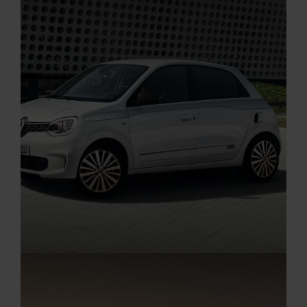
Startseite
RENAULT ZOE E-TECH 100% ELEKTRISCH
Renault Zoe E-Tech 100% elektrisch EV 50 135 hp, Elektro:
Energieverbrauch kombiniert (kWh/100 km): 17,7; CO2-Emission
kombiniert (g/km): 0; CO2-Klasse: A.
Aktuelle Angebote
Renault Angebote
Startseite
RENAULT TWINGO