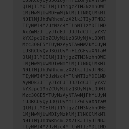
iU3RCUyQyU3QiUyMmF1ZGFyaXNfaW
QlMjIlM0ElMjI1YjgzZTM3NzhhOWE
1MjMwMjUwMDFmMjklMjIlN0QlMkMl
N0IlMjJhdWRhcmlzX2lkJTIyJTNBJ
TIyNWI4M2UzNzc4YTlhNTIzMDI1MD
AxZmMzJTIyJTdEJTJDJTdCJTIyYXV
kYXJpc19pZCUyMiUzQSUyMjViODNl
Mzc3OGE5YTUyMzAyNTAwMWZkMCUyM
iU3RCUyQyU3QiUyMmF1ZGFyaXNfaW
QlMjIlM0ElMjI1YjgzZTM3NzhhOWE
1MjMwMjUwMDIwNmYlMjIlN0QlMkMl
N0IlMjJhdWRhcmlzX2lkJTIyJTNBJ
TIyNWI4M2UzNzc4YTlhNTIzMDI1MD
AyMDk3JTIyJTdEJTJDJTdCJTIyYXV
kYXJpc19pZCUyMiUzQSUyMjViODNl
Mzc3OGE5YTUyMzAyNTAwMjFhYiUyM
iU3RCUyQyU3QiUyMmF1ZGFyaXNfaW
QlMjIlM0ElMjI1YjgzZTM3NzhhOWE
1MjMwMjUwMDIyMzklMjIlN0QlMkMl
N0IlMjJhdWRhcmlzX2lkJTIyJTNBJ
TIyNWI4M2UzNzc4YTlhNTIzMDI1MD