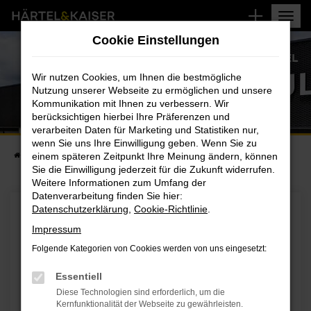
RENAULT AUTOHAUS HÄRTE
Zum
WOLFENBÜTTEL
Hauptinhalt
Cookie Einstellungen
springen
STANDORT AUTOHAUS WOLFENBÜTTEL
Wir nutzen Cookies, um Ihnen die bestmögliche
Nutzung unserer Webseite zu ermöglichen und unsere
Kommunikation mit Ihnen zu verbessern. Wir
berücksichtigen hierbei Ihre Präferenzen und
verarbeiten Daten für Marketing und Statistiken nur,
wenn Sie uns Ihre Einwilligung geben. Wenn Sie zu
Startseite
einem späteren Zeitpunkt Ihre Meinung ändern, können
Renault Autohaus Härtel Wolfenbüttel
Sie die Einwilligung jederzeit für die Zukunft widerrufen.
Weitere Informationen zum Umfang der
Datenverarbeitung finden Sie hier:
Datenschutzerklärung
,
Cookie-Richtlinie
.
AUTOHAUS HÄRTEL GMBH WOLFENBÜTTEL
Impressum
Am Rehmanger 12,
Folgende Kategorien von Cookies werden von uns eingesetzt:
38304 Wolfenbüttel
Essentiell
+49 5331 95940
Diese Technologien sind erforderlich, um die
Kernfunktionalität der Webseite zu gewährleisten.