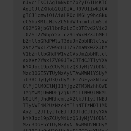
nJvciIsCiAgImNvbmZpZyI6IHsKIC
AgICJtZXRob2QiOiAiR0VUIiwKICA
gICJ1cmwiOiAiaHR0cHM6Ly9hcGku
eC5ha3MtcHJvZC5hdWRhcmlzLm5ld
C92MS9jbGllbnRzLzIxOTEvd2Vic2
l0ZS12ZWhpY2xlcz9maWx0ZXJbMF1
bZmllbGRdPWlzT3duJmZpbHRlclsw
XVt2YWx1ZV09dHJ1ZSZmaWx0ZXJbM
V1bZmllbGRdPW1vZGVsJmZpbHRlcl
sxXVt2YWx1ZV09JTVCJTdCJTIyYXV
kYXJpc19pZCUyMiUzQSUyMjViODNl
Mzc3OGE5YTUyMzAyNTAwMWM1YSUyM
iU3RCUyQyU3QiUyMmF1ZGFyaXNfaW
QlMjIlM0ElMjI1YjgzZTM3NzhhOWE
1MjMwMjUwMDFjZjklMjIlN0QlMkMl
N0IlMjJhdWRhcmlzX2lkJTIyJTNBJ
TIyNWI4M2UzNzc4YTlhNTIzMDI1MD
AxZTI2JTIyJTdEJTJDJTdCJTIyYXV
kYXJpc19pZCUyMiUzQSUyMjViODNl
Mzc3OGE5YTUyMzAyNTAwMWU2MCUyM