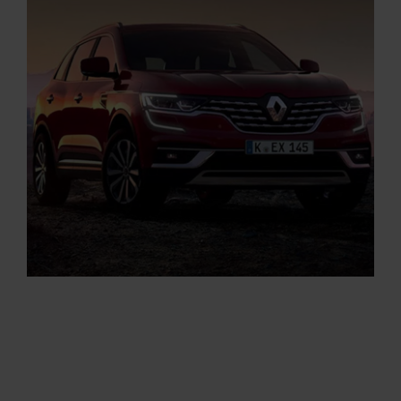
Renault Twingo SCe 65: Energieverbrauch kombiniert (l/100
km): 5,2; CO2-Emission kombiniert (g/km): 118; CO2-Klasse: D.
Aktuelle Angebote
Renault Angebote
Startseite
RENAULT KOLEOS
Renault Koleos: Energieverbrauch kombiniert (l/100 km): 5,9 –
4,6; CO2-Emissionen kombiniert (g/km): 156 – 120. CO2-