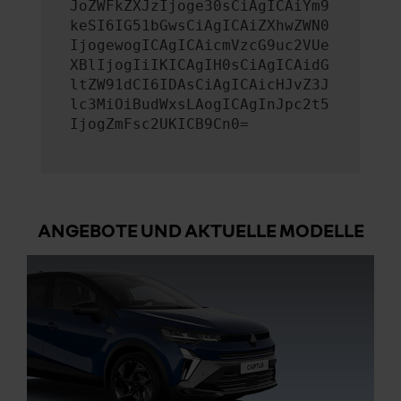
JoZWFkZXJzIjoge30sCiAgICAiYm9
keSI6IG51bGwsCiAgICAiZXhwZWN0
IjogewogICAgICAicmVzcG9uc2VUe
XBlIjogIiIKICAgIH0sCiAgICAidG
ltZW91dCI6IDAsCiAgICAicHJvZ3J
lc3MiOiBudWxsLAogICAgInJpc2t5
IjogZmFsc2UKICB9Cn0=
ANGEBOTE UND AKTUELLE MODELLE